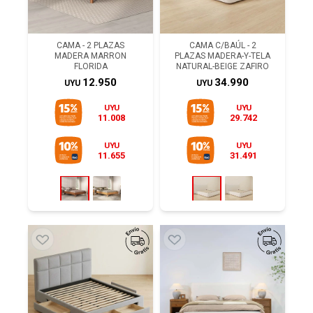
CAMA - 2 PLAZAS
CAMA C/BAÚL - 2
MADERA MARRON
PLAZAS MADERA-Y-TELA
FLORIDA
NATURAL-BEIGE ZAFIRO
12.950
34.990
UYU
UYU
UYU
UYU
11.008
29.742
UYU
UYU
11.655
31.491