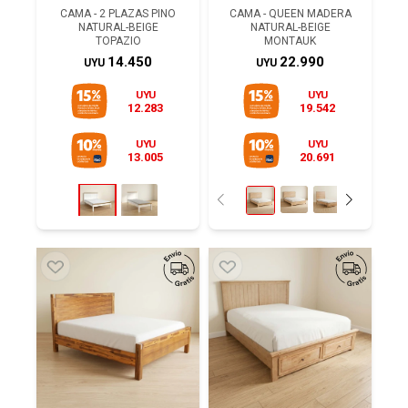
CAMA - 2 PLAZAS PINO
CAMA - QUEEN MADERA
NATURAL-BEIGE
NATURAL-BEIGE
TOPAZIO
MONTAUK
14.450
22.990
UYU
UYU
UYU
UYU
12.283
19.542
UYU
UYU
13.005
20.691