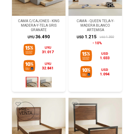
CAMA C/CAJONES - KING
CAMA - QUEEN TELA-Y-
MADERA-Y-TELA GRIS
MADERA BLANCO
GRANATE
ARTEMISA
36.490
1.215
1.350
UYU
USD
USD
10%
UYU
31.017
USD
1.033
UYU
32.841
USD
1.094