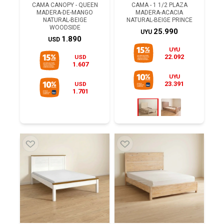
CAMA CANOPY - QUEEN
CAMA - 1 1/2 PLAZA
MADERA-DE-MANGO
MADERA-ACACIA
NATURAL-BEIGE
NATURAL-BEIGE PRINCE
WOODSIDE
25.990
UYU
1.890
USD
UYU
22.092
USD
1.607
UYU
23.391
USD
1.701