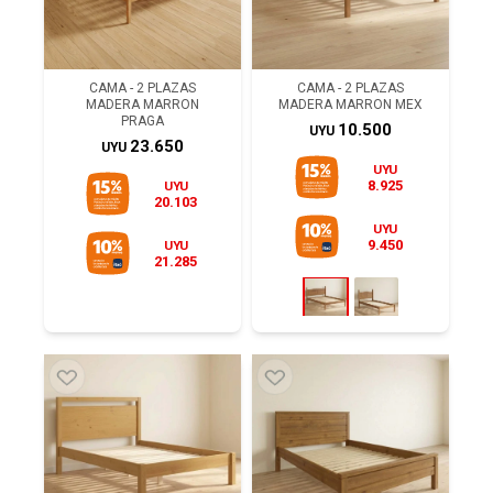
CAMA - 2 PLAZAS
CAMA - 2 PLAZAS
MADERA MARRON
MADERA MARRON MEX
PRAGA
10.500
UYU
23.650
UYU
UYU
8.925
UYU
20.103
UYU
9.450
UYU
21.285