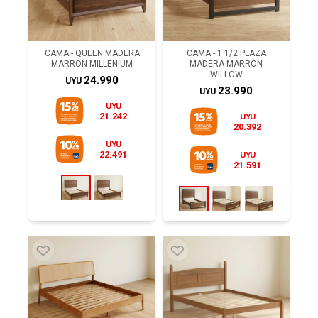
CAMA - QUEEN MADERA
CAMA - 1 1/2 PLAZA
MARRON MILLENIUM
MADERA MARRON
WILLOW
24.990
UYU
23.990
UYU
UYU
21.242
UYU
20.392
UYU
22.491
UYU
21.591