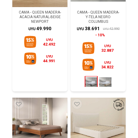
CAMA - QUEEN MADERA-
CAMA - QUEEN MADERA-
ACACIA NATURAL-BEIGE
Y-TELA NEGRO
NEWPORT
COLUMBUS
49.990
38.691
42.990
UYU
UYU
UYU
10%
UYU
42.492
UYU
32.887
UYU
44.991
UYU
34.822