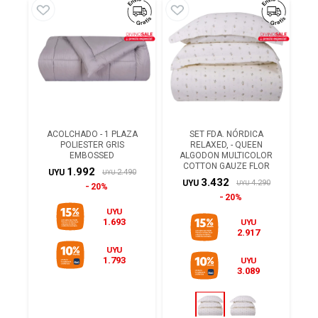
ACOLCHADO - 1 PLAZA
SET FDA. NÓRDICA
POLIESTER GRIS
RELAXED, - QUEEN
EMBOSSED
ALGODON MULTICOLOR
COTTON GAUZE FLOR
1.992
2.490
UYU
UYU
3.432
4.290
UYU
UYU
20%
20%
UYU
1.693
UYU
2.917
UYU
1.793
UYU
3.089