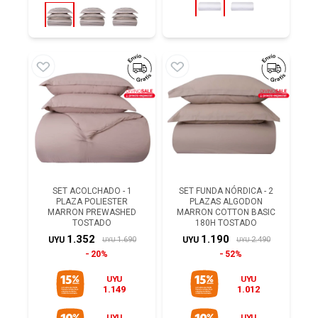
SET ACOLCHADO - 1
SET FUNDA NÓRDICA - 2
PLAZA POLIESTER
PLAZAS ALGODON
MARRON PREWASHED
MARRON COTTON BASIC
TOSTADO
180H TOSTADO
1.352
1.190
1.690
2.490
UYU
UYU
UYU
UYU
20%
52%
UYU
UYU
1.149
1.012
UYU
UYU