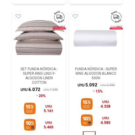
SET FUNDA NÓRDICA -
FUNDA NÓRDICA - SUPER
SUPER KING LINO-Y-
KING ALGODON BLANCO
ALGODON LINEN
500H
COTTON
5.092
5.990
UYU
UYU
6.072
7.590
UYU
UYU
15%
20%
UYU
4.328
UYU
5.161
UYU
4.583
UYU
5.465