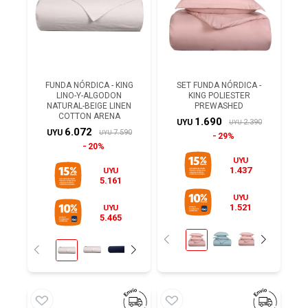
FUNDA NÓRDICA - KING
SET FUNDA NÓRDICA -
LINO-Y-ALGODON
KING POLIESTER
NATURAL-BEIGE LINEN
PREWASHED
COTTON ARENA
1.690
2.390
UYU
UYU
6.072
7.590
UYU
UYU
29%
20%
UYU
1.437
UYU
5.161
UYU
1.521
UYU
5.465