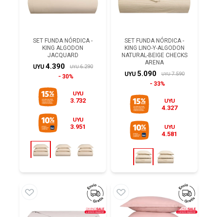
SET FUNDA NÓRDICA -
SET FUNDA NÓRDICA -
KING ALGODON
KING LINO-Y-ALGODON
JACQUARD
NATURAL-BEIGE CHECKS
ARENA
4.390
6.290
UYU
UYU
5.090
7.590
UYU
UYU
30%
33%
UYU
3.732
UYU
4.327
UYU
3.951
UYU
4.581