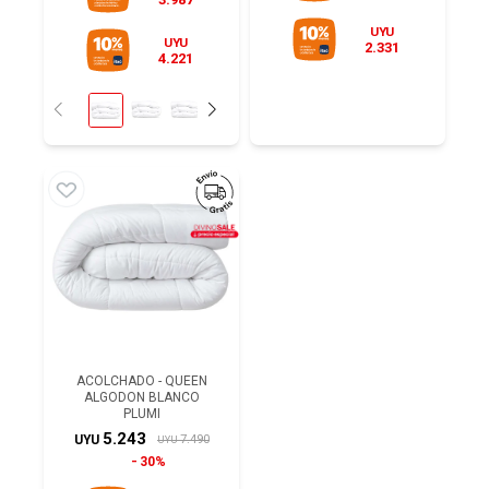
UYU
UYU
2.331
4.221
ACOLCHADO - QUEEN
ALGODON BLANCO
PLUMI
5.243
7.490
UYU
UYU
30%