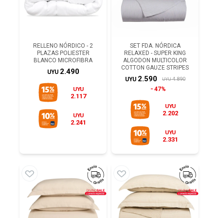
RELLENO NÓRDICO - 2
SET FDA. NÓRDICA
PLAZAS POLIESTER
RELAXED - SUPER KING
BLANCO MICROFIBRA
ALGODON MULTICOLOR
COTTON GAUZE STRIPES
2.490
UYU
2.590
4.890
UYU
UYU
UYU
47%
2.117
UYU
2.202
UYU
2.241
UYU
2.331