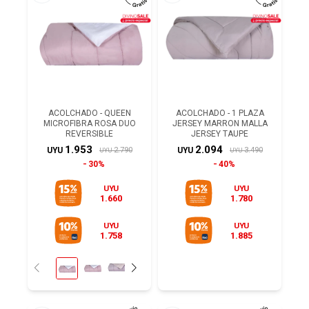
ACOLCHADO - QUEEN
ACOLCHADO - 1 PLAZA
MICROFIBRA ROSA DUO
JERSEY MARRON MALLA
REVERSIBLE
JERSEY TAUPE
1.953
2.094
2.790
3.490
UYU
UYU
UYU
UYU
30%
40%
UYU
UYU
1.660
1.780
UYU
UYU
1.758
1.885