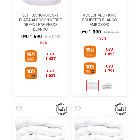
SET FDA NÓRDICA - 1
ACOLCHADO - KING
PLAZA ALGODON VERDE
POLIESTER BLANCO
GREEN LEAF VERDE
EMBOSSED
BLANCO
1.990
3.990
UYU
UYU
1.690
3.490
UYU
UYU
50%
52%
UYU
1.692
UYU
1.437
UYU
1.791
UYU
1.521