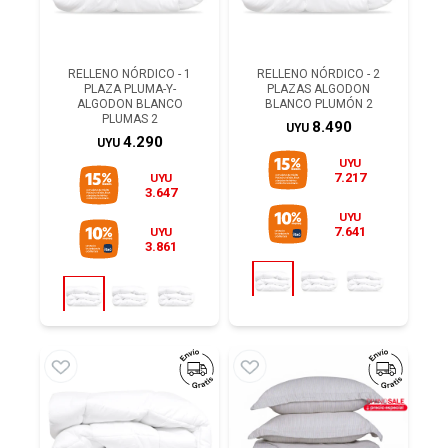
RELLENO NÓRDICO - 1
RELLENO NÓRDICO - 2
PLAZA PLUMA-Y-
PLAZAS ALGODON
ALGODON BLANCO
BLANCO PLUMÓN 2
PLUMAS 2
8.490
UYU
4.290
UYU
UYU
7.217
UYU
3.647
UYU
7.641
UYU
3.861