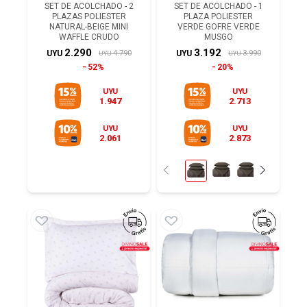
SET DE ACOLCHADO - 2
SET DE ACOLCHADO - 1
PLAZAS POLIESTER
PLAZA POLIESTER
NATURAL-BEIGE MINI
VERDE GOFRE VERDE
WAFFLE CRUDO
MUSGO
2.290
3.192
4.790
3.990
UYU
UYU
UYU
UYU
52%
20%
UYU
UYU
1.947
2.713
UYU
UYU
2.061
2.873