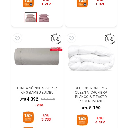
1.217
1.071
FUNDA NÓRDICA - SUPER
RELLENO NÓRDICO -
KING BAMBU BAMBÚ
QUEEN MICROFIBRA
BLANCO ALT TACTO
4.392
5.490
UYU
UYU
PLUMA LIVIANO
20%
5.190
UYU
UYU
UYU
3.733
4.412