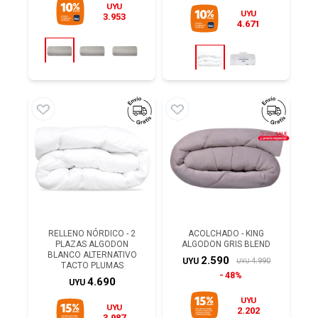
UYU
UYU
3.953
4.671
RELLENO NÓRDICO - 2
ACOLCHADO - KING
PLAZAS ALGODON
ALGODON GRIS BLEND
BLANCO ALTERNATIVO
2.590
4.990
UYU
UYU
TACTO PLUMAS
48%
4.690
UYU
UYU
UYU
2.202
3.987