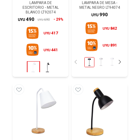
LAMPARA DE
LAMPARA DE MESA -
ESCRITORIO - METAL
METAL NEGRO LT94074
BLANCO LT92074
990
UYU
490
29%
690
UYU
UYU
842
UYU
417
UYU
891
UYU
441
UYU