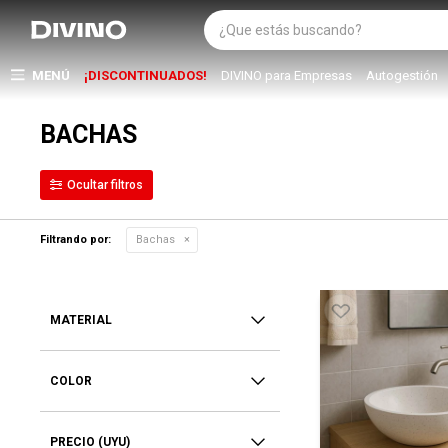
MENÚ
¡DISCONTINUADOS!
DIVINO para Empresas
Autogestión
BACHAS
Filtrando por:
Bachas
MATERIAL
COLOR
PRECIO
(UYU)