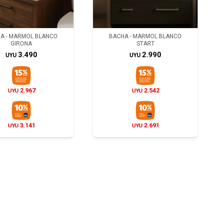
A - MARMOL BLANCO
BACHA - MARMOL BLANCO
GIRONA
START
3.490
2.990
UYU
UYU
2.967
2.542
UYU
UYU
3.141
2.691
UYU
UYU