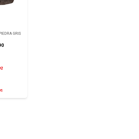
PIEDRA GRIS
90
92
91