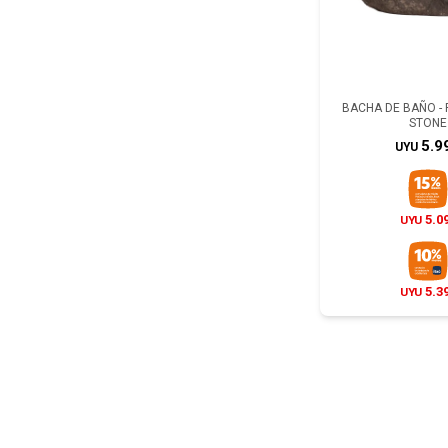
BACHA DE BAÑO - 
STONE
5.9
UYU
5.0
UYU
5.3
UYU