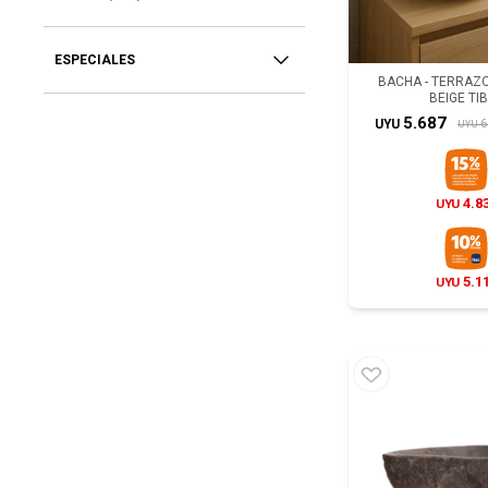
ESPECIALES
BACHA - TERRAZ
BEIGE TI
5.687
6
UYU
UYU
4.8
UYU
5.1
UYU