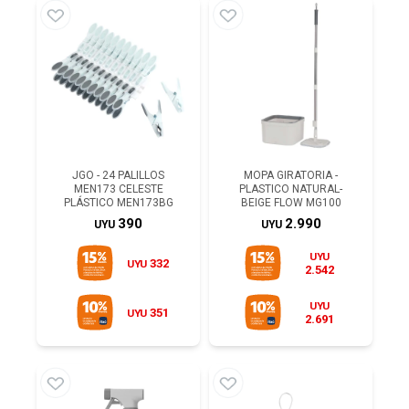
JGO - 24 PALILLOS
MOPA GIRATORIA -
MEN173 CELESTE
PLASTICO NATURAL-
PLÁSTICO MEN173BG
BEIGE FLOW MG100
390
2.990
UYU
UYU
UYU
332
UYU
2.542
UYU
351
UYU
2.691