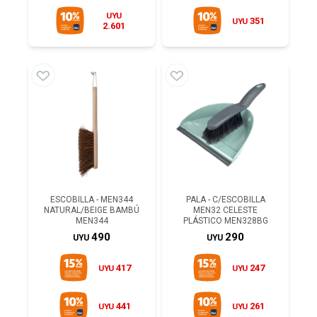
UYU
351
UYU
2.601
ESCOBILLA - MEN344
PALA - C/ESCOBILLA
NATURAL/BEIGE BAMBÚ
MEN32 CELESTE
MEN344
PLÁSTICO MEN328BG
490
290
UYU
UYU
417
247
UYU
UYU
441
261
UYU
UYU