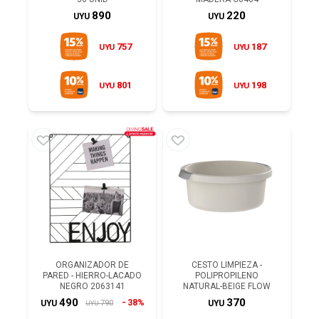
890
220
UYU
UYU
757
187
UYU
UYU
801
198
UYU
UYU
ORGANIZADOR DE
CESTO LIMPIEZA -
PARED - HIERRO-LACADO
POLIPROPILENO
NEGRO 2063141
NATURAL-BEIGE FLOW
490
370
38%
790
UYU
UYU
UYU