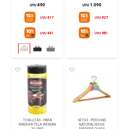
490
1.090
UYU
UYU
417
927
UYU
UYU
441
981
UYU
UYU
TOALLITAS - PARA
SETX3 - PERCHAS
MADERA TELA WEIMAN
NATURAL/BEIGE
30 UNID
MADERA C6404