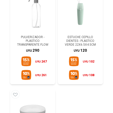
PULVERIZADOR -
ESTUCHE CEPILLO
PLASTICO
DIENTES - PLASTICO
TRANSPARENTE FLOW
VERDE 22X6.5X4.5CM
290
120
UYU
UYU
247
102
UYU
UYU
261
108
UYU
UYU