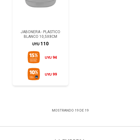
JABONERA - PLASTICO
BLANCO 10,5X8CM
110
UYU
94
UYU
99
UYU
MOSTRANDO
19
DE
19