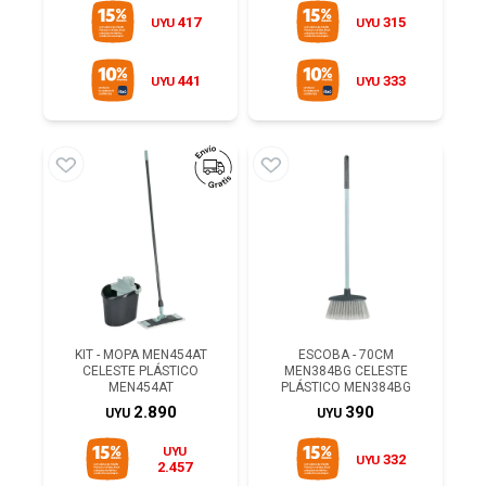
417
315
UYU
UYU
441
333
UYU
UYU
KIT - MOPA MEN454AT
ESCOBA - 70CM
CELESTE PLÁSTICO
MEN384BG CELESTE
MEN454AT
PLÁSTICO MEN384BG
2.890
390
UYU
UYU
UYU
332
UYU
2.457