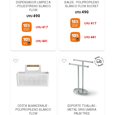
DISPENSADOR LIMPIEZA
BALDE - POLIPROPILENO
- POLIESTIRENO BLANCO
BLANCO FLOW BUCKET
FLOW
490
UYU
490
UYU
417
UYU
417
UYU
441
UYU
441
UYU
CESTA ALMACENAJE -
SOPORTE TOALLAS -
POLIPROPILENO BLANCO
METAL GRIS UMBRA
FLOW
PALM TREE