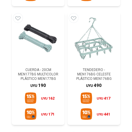
CUERDA - 20CM
TENDEDERO -
MEN177BG MULTICOLOR
MEN176BG CELESTE
PLÁSTICO MEN177BG
PLÁSTICO MEN176BG
190
490
UYU
UYU
162
417
UYU
UYU
171
441
UYU
UYU