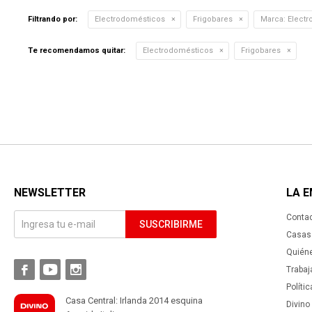
Filtrando por:
Electrodomésticos
Frigobares
Marca:
Electr
Te recomendamos quitar:
Electrodomésticos
Frigobares
NEWSLETTER
LA 
Conta
SUSCRIBIRME
Casas 
Quién



Trabaj
Políti
Casa Central: Irlanda 2014 esquina
Divino