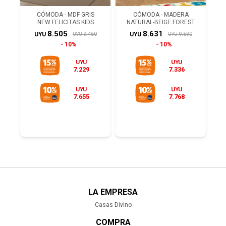
CÓMODA - MDF GRIS
CÓMODA - MADERA
NEW FELICITAS KIDS
NATURAL-BEIGE FOREST
8.505
8.631
9.450
9.590
UYU
UYU
UYU
UYU
10%
10%
UYU
UYU
7.229
7.336
UYU
UYU
7.655
7.768
LA EMPRESA
Casas Divino
COMPRA