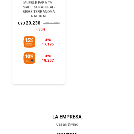
MUEBLE PARA TV -
MADERA NATURAL-
BEIGE TERRANOVA
NATURAL
20.230
28.900
UYU
UYU
30%
UYU
17.196
UYU
18.207
LA EMPRESA
Casas Divino