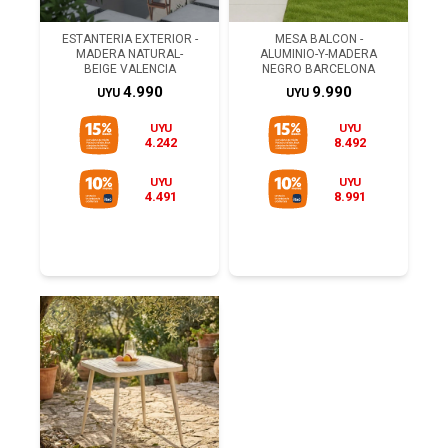
ESTANTERIA EXTERIOR -
MESA BALCON -
MADERA NATURAL-
ALUMINIO-Y-MADERA
BEIGE VALENCIA
NEGRO BARCELONA
4.990
9.990
UYU
UYU
UYU
UYU
4.242
8.492
UYU
UYU
4.491
8.991