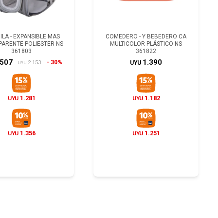
LA - EXPANSIBLE MAS
COMEDERO - Y BEBEDERO CA
ARENTE POLIESTER NS
MULTICOLOR PLÁSTICO NS
361803
361822
.507
1.390
30%
2.153
UYU
UYU
1.281
1.182
UYU
UYU
1.356
1.251
UYU
UYU