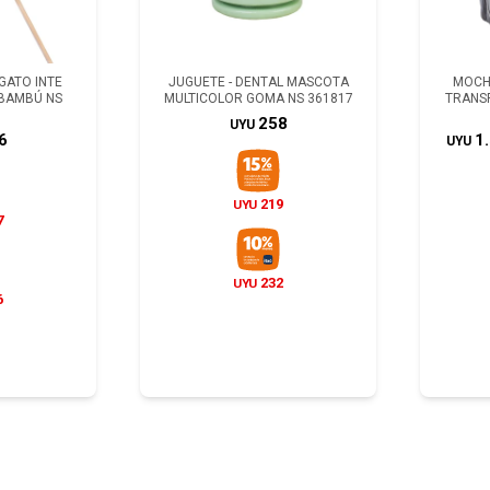
GATO INTE
JUGUETE - DENTAL MASCOTA
MOCHI
 BAMBÚ NS
MULTICOLOR GOMA NS 361817
TRANSP
9
258
UYU
6
1
UYU
219
UYU
7
232
UYU
6