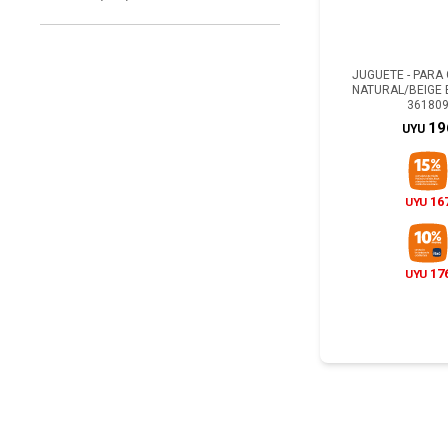
JUGUETE - PARA 
NATURAL/BEIGE
36180
19
UYU
16
UYU
17
UYU