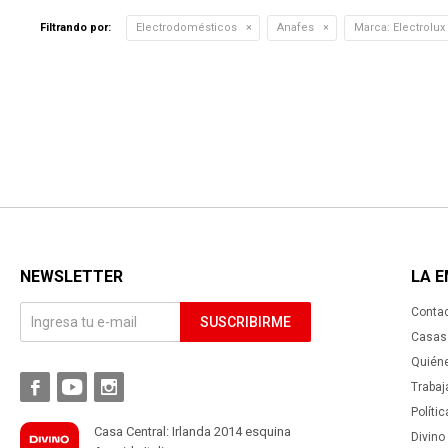
Filtrando por:
Electrodomésticos
Anafes
Marca:
Electrolux
NEWSLETTER
LA 
Conta
SUSCRIBIRME
Casas 
Quién



Trabaj
Políti
Casa Central: Irlanda 2014 esquina
Divino