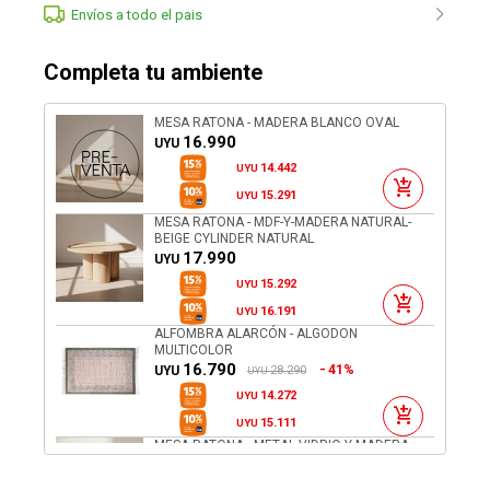
Envíos a todo el pais
Completa tu ambiente
MESA RATONA - MADERA BLANCO OVAL
16.990
UYU
14.442
UYU
15.291
UYU
MESA RATONA - MDF-Y-MADERA NATURAL-
BEIGE CYLINDER NATURAL
17.990
UYU
15.292
UYU
16.191
UYU
ALFOMBRA ALARCÓN - ALGODON
MULTICOLOR
16.790
41%
28.290
UYU
UYU
14.272
UYU
15.111
UYU
MESA RATONA - METAL-VIDRIO-Y-MADERA
GRIS SILVER PLATA
22.190
UYU