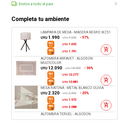
Envíos a todo el pais
Completa tu ambiente
LAMPARA DE MESA - MADERA NEGRO WZ51
1.990
57%
4.590
UYU
UYU
1.692
UYU
1.791
UYU
ALFOMBRA MIRAVET - ALGODON
MULTICOLOR
12.090
36%
18.990
UYU
UYU
10.277
UYU
10.881
UYU
MESA RATONA - METAL BLANCO OLIVIA
2.320
20%
2.900
UYU
UYU
1.972
UYU
2.088
UYU
ALFOMBRA TERUEL - ALGODON
BLANCO/NEGRO
31.090
36%
48.790
UYU
UYU