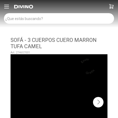

SOFÁ - 3 CUERPOS CUERO MARRON
TUFA CAMEL
274657001