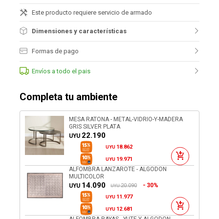
Este producto requiere servicio de armado
Dimensiones y características
Formas de pago
Envíos a todo el pais
Completa tu ambiente
MESA RATONA - METAL-VIDRIO-Y-MADERA
GRIS SILVER PLATA
22.190
UYU
18.862
UYU
19.971
UYU
ALFOMBRA LANZAROTE - ALGODON
MULTICOLOR
14.090
30%
20.090
UYU
UYU
11.977
UYU
12.681
UYU