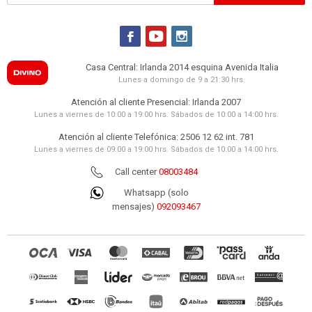
5.301
UYU
MESA AUXILIAR - VIDRIO GRIS STRASBURG



779206 BRONCE
7.425
25%
9.900
UYU
UYU
Casa Central: Irlanda 2014 esquina Avenida Italia
6.311
UYU
Lunes a domingo de 9 a 21:30 hrs.
6.683
UYU
MESA CENTRAL - MADERA NATURAL-BEIGE
Atención al cliente Presencial: Irlanda 2007
LIGHTHOUSE NATURAL
Lunes a viernes de 10:00 a 19:00 hrs. Sábados de 10:00 a 14:00 hrs.
19.590
UYU
Atención al cliente Telefónica: 2506 12 62 int. 781
16.652
UYU
Lunes a viernes de 09:00 a 19:00 hrs. Sábados de 10:00 a 14:00 hrs.
17.631
UYU
ALFOMBRA ALARCÓN - ALGODON
Call center
08003484
MULTICOLOR
16.790
Whatsapp (solo
41%
28.290
UYU
UYU
mensajes)
092093467
14.272
UYU
15.111
UYU
MESA RATONA - MDF-Y-MADERA NATURAL-
BEIGE CYLINDER NATURAL
17.990
UYU
15.292
UYU
16.191
UYU