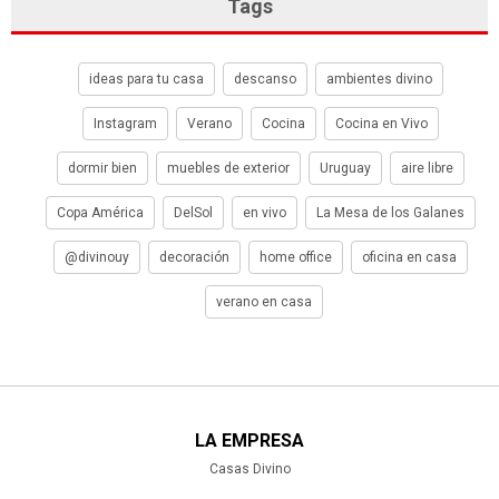
Tags
ideas para tu casa
descanso
ambientes divino
Instagram
Verano
Cocina
Cocina en Vivo
dormir bien
muebles de exterior
Uruguay
aire libre
Copa América
DelSol
en vivo
La Mesa de los Galanes
@divinouy
decoración
home office
oficina en casa
verano en casa
LA EMPRESA
Casas Divino