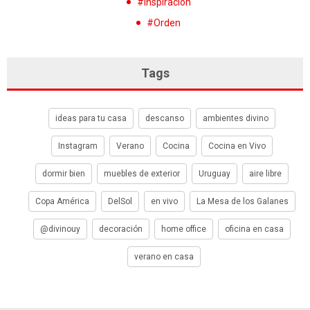
#Inspiración
#Orden
Tags
ideas para tu casa
descanso
ambientes divino
Instagram
Verano
Cocina
Cocina en Vivo
dormir bien
muebles de exterior
Uruguay
aire libre
Copa América
DelSol
en vivo
La Mesa de los Galanes
@divinouy
decoración
home office
oficina en casa
verano en casa