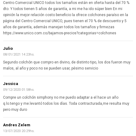
Centro Comercial UNICO todos los tamaños están en oferta hasta del 70 %
dto. Y todos tienen 5 años de garantía, a mi me ha ido súper bien En mi
opinión la mejor relación costo beneficio la ofrece colchones paraíso en la
página del Centro Comercial UNICO, pues tienen el 70 % de descuento y 5
años de garantía, además manejan todos los tamaños y firmezas
https://www.unico.com.co/bajamos-precios?categorias=colchones
Julio
08/01/2021 14:23hs.
Segundo colchón que compro en divino, de distinto tipo, los dos fueron muy
malos, al año y poco no se pueden usar, pésimo servicio
Jessica
09/12/2020 01:58hs.
Compre un colchón simphony no me puedo adaptar a el hace un año
q.lo.tengo y me.levantó todos los días. Toda contracturada,me resulta muy
pero muy duro
Andres Zelem
13/07/2020 20:29hs.