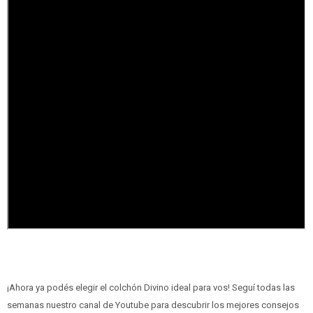
¡Ahora ya podés elegir el colchón Divino ideal para vos! Seguí todas las
semanas nuestro canal de Youtube para descubrir los mejores consejos