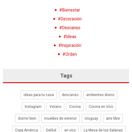
#Bienestar
#Decoración
#Descanso
#Ideas
#Inspiración
#Orden
Tags
ideas para tu casa
descanso
ambientes divino
Instagram
Verano
Cocina
Cocina en Vivo
dormir bien
muebles de exterior
Uruguay
aire libre
Copa América
DelSol
en vivo
La Mesa de los Galanes