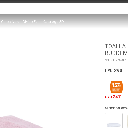
Colectivos
Divino Full
Catálogo 3D
TOALLA 
BUDDEM
247260017
290
UYU
247
UYU
ALGODON ROSA