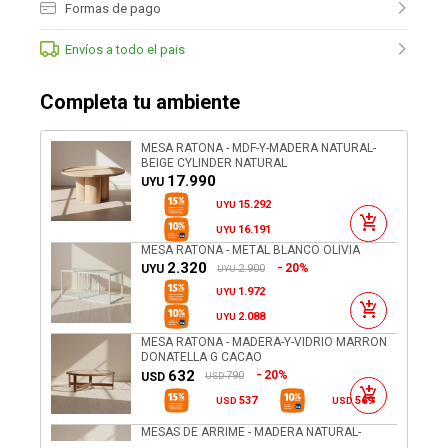
Formas de pago
Envíos a todo el pais
Completa tu ambiente
MESA RATONA - MDF-Y-MADERA NATURAL-
BEIGE CYLINDER NATURAL
17.990
UYU
15.292
UYU
16.191
UYU
MESA RATONA - METAL BLANCO OLIVIA
2.320
20%
2.900
UYU
UYU
1.972
UYU
2.088
UYU
MESA RATONA - MADERA-Y-VIDRIO MARRON
DONATELLA G CACAO
632
20%
790
USD
USD
537
569
USD
USD
MESAS DE ARRIME - MADERA NATURAL-
BEIGE MANGO NATURAL