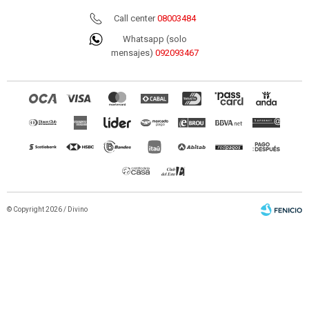
790
47%
1.488
UYU
UYU
Call center
08003484
672
711
UYU
UYU
Whatsapp (solo
SET DE 2 SERVILLETAS GALATSI - LINO-Y-
mensajes)
092093467
ALGODON VERDE/BLANCO
490
20%
613
UYU
UYU
417
441
UYU
UYU
SILLA DE COMEDOR - PP-Y-METAL BLANCO
DROP
3.771
10%
4.190
UYU
UYU
2.715
UYU
3.205
UYU
3.394
UYU
3.394
UYU
© Copyright 2026 / Divino
MANTEL - LINO-Y-ALGODON ALIKI
3.190
27%
4.363
UYU
UYU
2.712
UYU
2.871
UYU
Fenicio