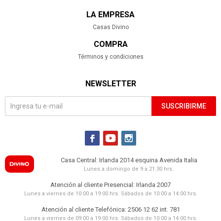
7.557
UYU
LA EMPRESA
8.001
UYU
Casas Divino
8.001
UYU
COMPRA
SET 4 INDIVIDUALES - ALGODON NATURAL-
BEIGE TWISTED BEIGE
Términos y condiciones
790
30%
1.129
UYU
UYU
672
711
UYU
UYU
NEWSLETTER
MANTEL - LINO-Y-ALGODON RODAS
1.390
30%
1.988
UYU
UYU
SUSCRIBIRME
1.182
UYU
1.251
UYU
SILLA DE COMEDOR - PU-Y-METAL GRIS



ANTOLOGIA
2.990
UYU
Casa Central: Irlanda 2014 esquina Avenida Italia
2.153
UYU
Lunes a domingo de 9 a 21:30 hrs.
2.542
UYU
Atención al cliente Presencial: Irlanda 2007
2.691
UYU
Lunes a viernes de 10:00 a 19:00 hrs. Sábados de 10:00 a 14:00 hrs.
2.691
UYU
Atención al cliente Telefónica: 2506 12 62 int. 781
MANTEL RAYAS - ALGODON BLANCO
NICOLETTE BCO/AZUL
Lunes a viernes de 09:00 a 19:00 hrs. Sábados de 10:00 a 14:00 hrs.