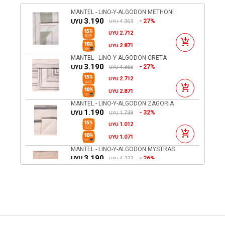
MANTEL - LINO-Y-ALGODON METHONI
3.190
27%
4.363
UYU
UYU
2.712
UYU
2.871
UYU
MANTEL - LINO-Y-ALGODON CRETA
3.190
27%
4.363
UYU
UYU
2.712
UYU
2.871
UYU
MANTEL - LINO-Y-ALGODON ZAGORIA
1.190
32%
1.738
UYU
UYU
1.012
UYU
1.071
UYU
MANTEL - LINO-Y-ALGODON MYSTRAS
3.190
26%
4.322
UYU
UYU
2.712
UYU
2.871
UYU
SILLA DE COMEDOR - RATTAN-Y-MADERA
MARRON MIA II
8.890
UYU
6.401
UYU