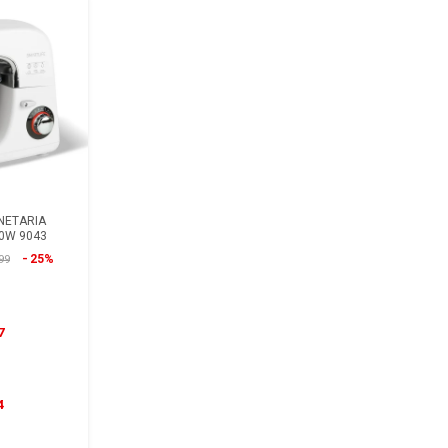
NETARIA
00W 9043
25%
99
7
4