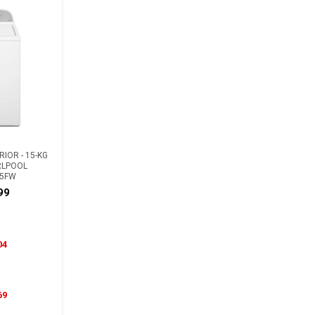
IOR - 15-KG
RLPOOL
5FW
99
04
69