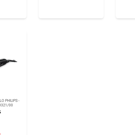
O PHILIPS -
8321/00
5
8