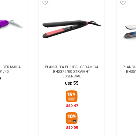
 - CERAMICA
PLANCHITA PHILIPS - CERAMICA
PLANCHI
01/40
BHS376/00 STRAIGHT
BHS5
ESSENCIAL
9
55
USD
2
47
USD
4
50
USD