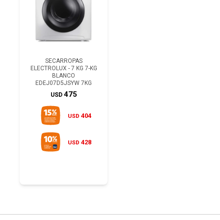
SECARROPAS
ELECTROLUX - 7 KG 7-KG
BLANCO
EDEJ07D5JSYW 7KG
475
USD
404
USD
428
USD