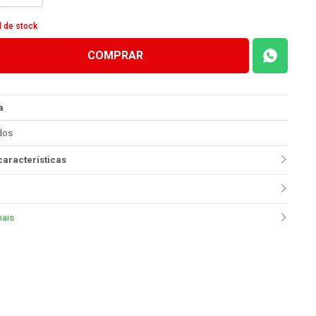
d de stock
COMPRAR
a
dos
características
pais