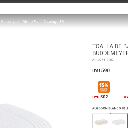
Colectivos
Divino Full
Catálogo 3D
TOALLA DE B
BUDDEMEYE
276417002
590
UYU
502
UYU
U
ALGODON BLANCO BEL