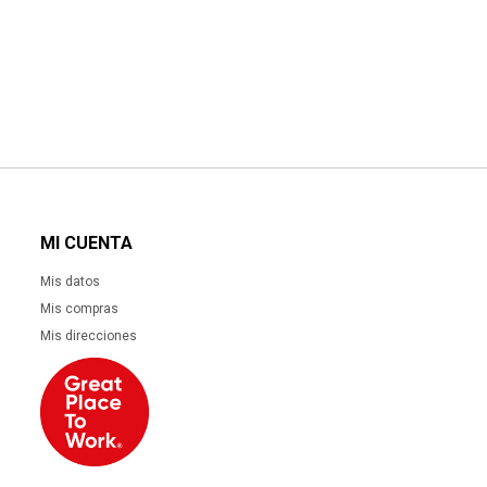
890
UYU
757
801
UYU
UYU
ALMOHADA - PLUMAS PLUMON PREMIUM 50X70
2.825
UYU
2.401
2.543
UYU
UYU
MI CUENTA
Mis datos
Mis compras
Mis direcciones