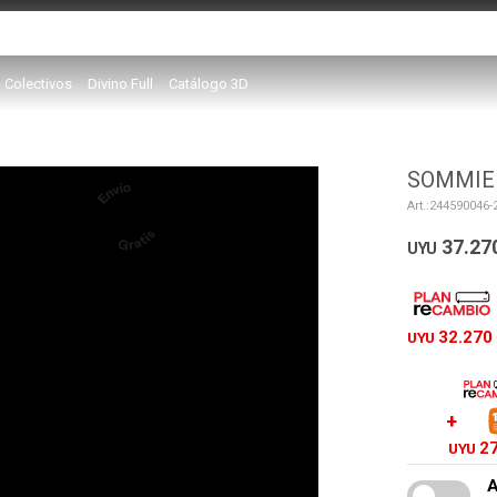
Colectivos
Divino Full
Catálogo 3D
SOMMIER
244590046-
37.27
UYU
32.270
UYU
2
UYU
A