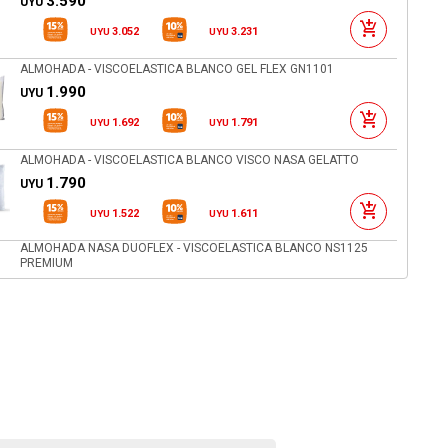
3.590
UYU
3.052
3.231
UYU
UYU
ALMOHADA - VISCOELASTICA BLANCO GEL FLEX GN1101
1.990
UYU
1.692
1.791
UYU
UYU
ALMOHADA - VISCOELASTICA BLANCO VISCO NASA GELATTO
1.790
UYU
1.522
1.611
UYU
UYU
ALMOHADA NASA DUOFLEX - VISCOELASTICA BLANCO NS1125
PREMIUM
2.490
UYU
2.117
2.241
UYU
UYU
ALMOHADA DUOFLEX - LATEX BLANCO LN1104 NATURAL LÁTEX
2.290
UYU
1.947
2.061
UYU
UYU
ALMOHADA NASA DUOFLEX - VISCOELASTICA BLANCO MEDIO
816NS3100