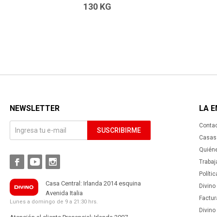
130 KG
NEWSLETTER
LA 
Conta
SUSCRIBIRME
Casas 
Quién



Trabaj
Políti
Casa Central: Irlanda 2014 esquina
Divino
Avenida Italia
Factur
Lunes a domingo de 9 a 21:30 hrs.
Divino