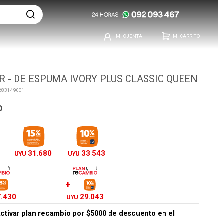
 - DE ESPUMA IVORY PLUS CLASSIC QUEEN
283149001
0
31.680
33.543
UYU
UYU
7.430
29.043
UYU
ctivar plan recambio por
$5000
de descuento en el