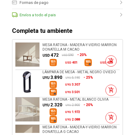
Formas de pago
Envíos a todo el pais
Completa tu ambiente
MESA RATONA - MADERA-Y-VIDRIO MARRON
DONATELLA M CACAO
472
20%
590
USD
USD
401
425
USD
USD
LÁMPARA DE MESA - METAL NEGRO OVIEDO
3.890
25%
5.190
UYU
UYU
3.307
UYU
3.501
UYU
MESA RATONA - METAL BLANCO OLIVIA
2.320
20%
2.900
UYU
UYU
1.972
UYU
2.088
UYU
MESA RATONA - MADERA-Y-VIDRIO MARRON
DONATELLA G CACAO