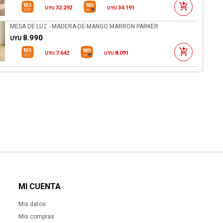
32.292
34.191
UYU
UYU
MESA DE LUZ - MADERA-DE-MANGO MARRON PARKER
8.990
UYU
7.642
8.091
UYU
UYU
MI CUENTA
Mis datos
Mis compras