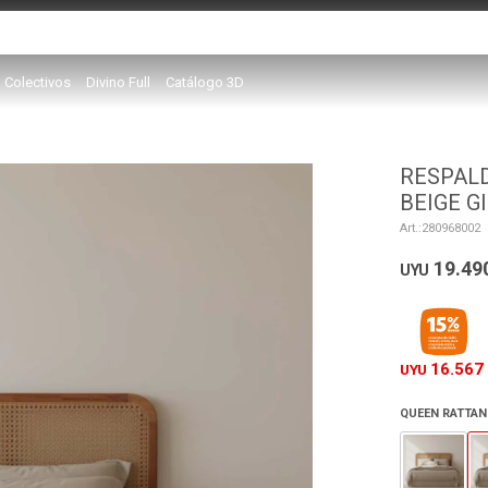
Colectivos
Divino Full
Catálogo 3D
RESPALD
BEIGE G
280968002
19.49
UYU
16.567
UYU
QUEEN RATTAN