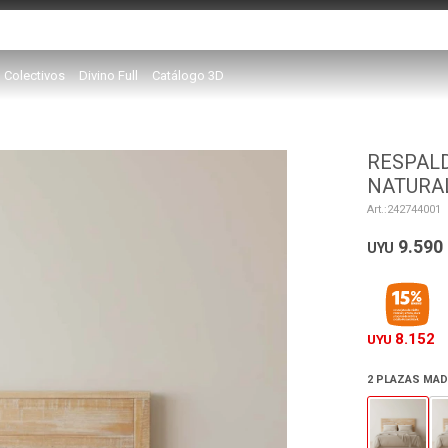
Colectivos
Divino Full
Catálogo 3D
RESPALD
NATURA
242744001
9.590
UYU
8.152
UYU
2 PLAZAS MAD