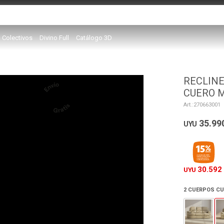
Colectivos
Divino Full
Catálogo 3D
RECLINE
CUERO 
270663001
35.99
UYU
30.592
UYU
2 CUERPOS CU