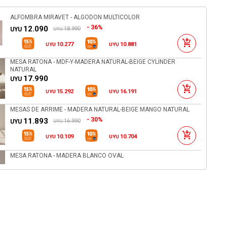
ALFOMBRA MIRAVET - ALGODON MULTICOLOR
36%
12.090
18.990
UYU
UYU
10.277
10.881
UYU
UYU
MESA RATONA - MDF-Y-MADERA NATURAL-BEIGE CYLINDER
NATURAL
17.990
UYU
15.292
16.191
UYU
UYU
MESAS DE ARRIME - MADERA NATURAL-BEIGE MANGO NATURAL
30%
11.893
16.990
UYU
UYU
10.109
10.704
UYU
UYU
MESA RATONA - MADERA BLANCO OVAL
16.990
UYU
14.442
15.291
UYU
UYU
ALFOMBRA OURENSE - ALGODON BLANCO
36%
31.090
48.790
UYU
UYU