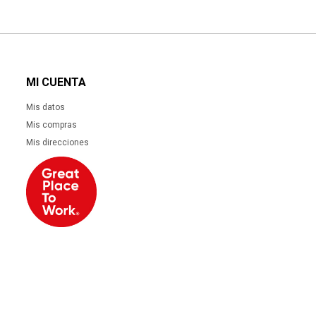
26.427
27.981
UYU
UYU
MESA AUXILIAR - MADERA BLANCO OVAL
9.990
UYU
8.492
8.991
UYU
UYU
MI CUENTA
MESA RATONA - MADERA-Y-VIDRIO MARRON DONATELLA M
CACAO
Mis datos
472
20%
590
USD
USD
Mis compras
401
425
USD
USD
Mis direcciones
MESA RATONA - MADERA MARRON VINTAGE CASTAÑO
15.490
UYU
13.167
13.941
UYU
UYU
MESA AUXILIAR - VIDRIO GRIS STRASBURG 779206 BRONCE
25%
7.425
9.900
UYU
UYU
6.311
6.683
UYU
UYU
ALFOMBRA TERUEL - ALGODON BLANCO/NEGRO
36%
31.090
48.790
UYU
UYU