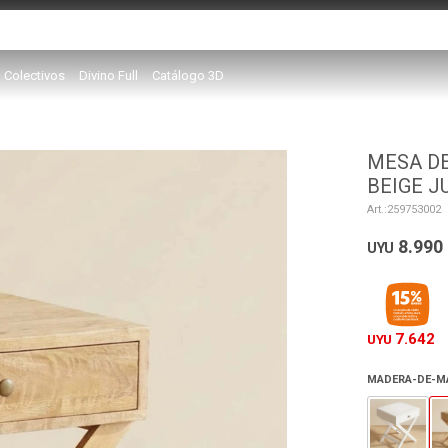
Colectivos
Divino Full
Catálogo 3D
MESA DE
BEIGE J
259753002
8.990
UYU
7.642
UYU
MADERA-DE-MA