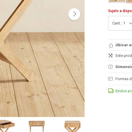
Sujeto a dispo
1
Ubicar e
Este prod
Dimensio
Formas d
Envíos a 