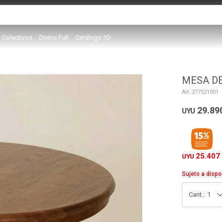
Colectivos
Divino Full
Catálogo 3D
MESA D
277521001
29.89
UYU
25.407
UYU
Sujeto a dispo
1