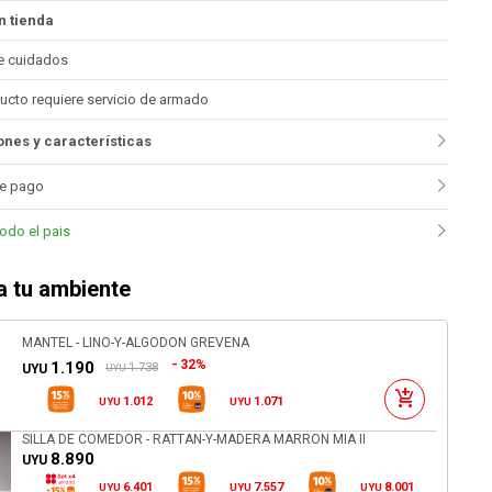
n tienda
e cuidados
ucto requiere servicio de armado
nes y características
e pago
todo el pais
 tu ambiente
MANTEL - LINO-Y-ALGODON GREVENA
32%
1.190
1.738
UYU
UYU
1.012
1.071
UYU
UYU
SILLA DE COMEDOR - RATTAN-Y-MADERA MARRON MIA II
8.890
UYU
6.401
7.557
8.001
UYU
UYU
UYU