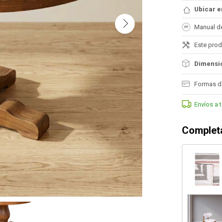
Ubicar e
Manual d
Este prod
Dimensio
Formas d
Envíos a 
Completa