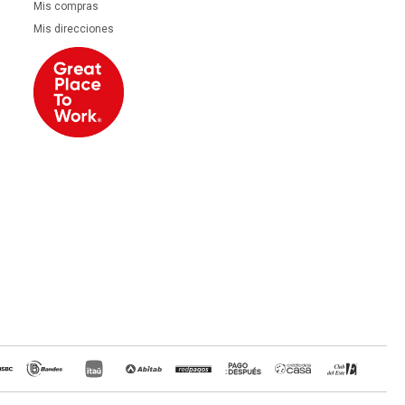
1.649
1.947
2.061
Mis compras
UYU
UYU
UYU
Mis direcciones
2.061
UYU
MANTEL - LINO-Y-ALGODON METHONI
27%
3.190
4.363
UYU
UYU
2.712
2.871
UYU
UYU
SET 4 INDIVIDUALES - ALGODON NATURAL-BEIGE TWISTED BEIGE
30%
790
1.129
UYU
UYU
672
711
UYU
UYU
BUTACA - MADERA-Y-TELA NATURAL-BEIGE ESTILO LUIS XV
14.900
UYU
10.728
12.665
UYU
UYU
13.410
13.410
UYU
UYU
MANTEL RAYAS - ALGODON BLANCO NICOLETTE BCO/AZUL
47%
790
1.488
UYU
UYU
672
711
UYU
UYU
SILLA DE COMEDOR - MDF NATURAL-BEIGE IVETE
4.890
UYU