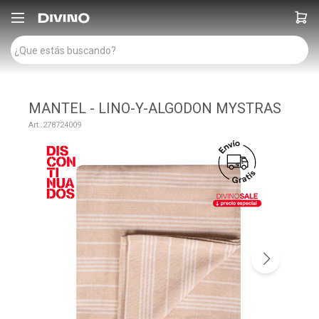

MANTEL - LINO-Y-ALGODON MYSTRAS
278724009