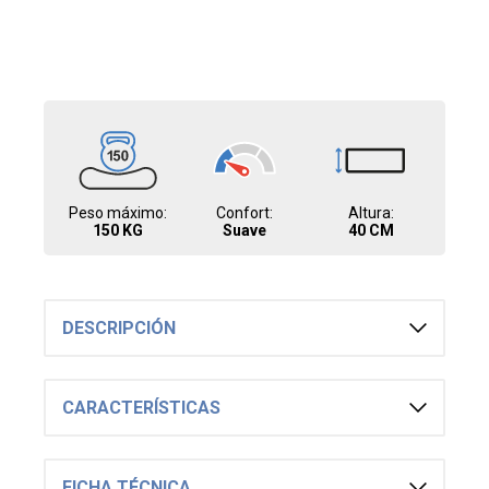
VISCOELASTICA BLANCO RN1125 PREMIUM
2.990
UYU
2.542
UYU
2.691
UYU
ALMOHADA - PLUMAS PLUMON PREMIUM
50X70
2.825
UYU
2.401
UYU
2.543
UYU
Peso máximo:
Confort:
Altura:
ALMOHADA - PLUMAS PLUMAS 50X70
150 KG
Suave
40 CM
1.775
UYU
1.509
UYU
1.598
UYU
ALMOHADA ALTURA REGULABLE DUOFLEX -
DESCRIPCIÓN
LATEX BLANCO RL1125 PREMIUM
3.690
UYU
3.137
UYU
CARACTERÍSTICAS
3.321
UYU
ALMOHADA NASA DUOFLEX -
VISCOELASTICA BLANCO NS1125 PREMIUM
2.490
UYU
FICHA TÉCNICA
2.117
UYU