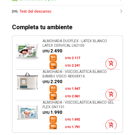
Test del descanso
Completa tu ambiente
ALMOHADA DUOFLEX - LATEX BLANCO
LATEX CERVICAL LN2100
2.490
UYU
2.117
UYU
2.241
UYU
ALMOHADA - VISCOELASTICA BLANCO
BAMBU VISCO 48X68X16
2.290
UYU
1.947
UYU
2.061
UYU
ALMOHADA - VISCOELASTICA BLANCO GEL
FLEX GN1101
1.990
UYU
1.692
UYU
1.791
UYU
ALMOHADA NASA REGULABLE DUOFLEX -