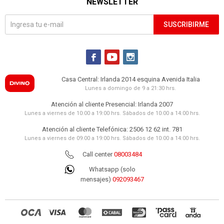
NEWSLETTER
2.241
UYU
ALMOHADA DUOFLEX - VISCOELASTICA
SUSCRIBIRME
BLANCO GELFLEX CERVICAL GN2100
2.490
UYU
2.117
UYU



2.241
UYU
ALMOHADA - FIBRA BLANCO BREEZE
Casa Central: Irlanda 2014 esquina Avenida Italia
450
UYU
Lunes a domingo de 9 a 21:30 hrs.
383
405
UYU
UYU
Atención al cliente Presencial: Irlanda 2007
Lunes a viernes de 10:00 a 19:00 hrs. Sábados de 10:00 a 14:00 hrs.
ALMOHADA NASA REGULABLE DUOFLEX -
VISCOELASTICA BLANCO RN1125 PREMIUM
Atención al cliente Telefónica: 2506 12 62 int. 781
2.990
UYU
Lunes a viernes de 09:00 a 19:00 hrs. Sábados de 10:00 a 14:00 hrs.
2.542
UYU
Call center
08003484
2.691
UYU
Whatsapp (solo
mensajes)
092093467