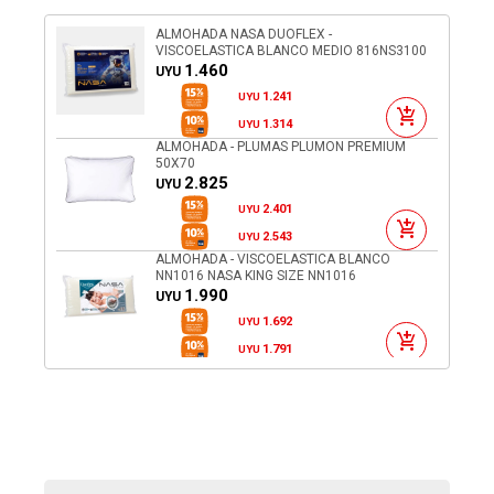
ALMOHADA NASA DUOFLEX -
VISCOELASTICA BLANCO MEDIO 816NS3100
1.460
UYU
1.241
UYU
1.314
UYU
ALMOHADA - PLUMAS PLUMON PREMIUM
50X70
2.825
UYU
2.401
UYU
2.543
UYU
ALMOHADA - VISCOELASTICA BLANCO
NN1016 NASA KING SIZE NN1016
1.990
UYU
1.692
UYU
1.791
UYU
ALMOHADA - FIBRA BLANCO BODY PILLOW
890
UYU
757
801
UYU
UYU
ALMOHADA - VISCOELASTICA BLANCO
TWINS