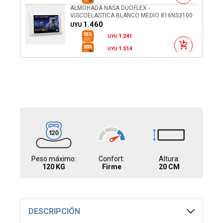
ALMOHADA NASA DUOFLEX -
VISCOELASTICA BLANCO MEDIO 816NS3100
1.460
UYU
1.241
UYU
1.314
UYU
ALMOHADA DUOFLEX - LATEX LATEX
RL1103 ALTURA REGULABLE
2.790
UYU
2.372
UYU
2.511
UYU
ALMOHADA - VISCOELASTICA BLANCO
NN1016 NASA KING SIZE NN1016
1.990
UYU
1.692
UYU
1.791
UYU
Peso máximo:
Confort:
Altura:
ALMOHADA - PLUMAS PLUMAS 50X70
120 KG
Firme
20 CM
1.775
UYU
1.509
UYU
1.598
UYU
ALMOHADA - VISCOELASTICA BLANCO
DESCRIPCIÓN
BAMBU VISCO 48X68X16
2.290
UYU