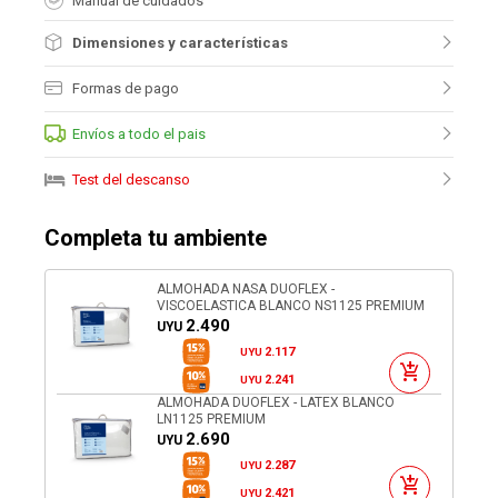
Manual de cuidados
Dimensiones y características
Formas de pago
Envíos a todo el pais
Test del descanso
Completa tu ambiente
ALMOHADA NASA DUOFLEX -
VISCOELASTICA BLANCO NS1125 PREMIUM
2.490
UYU
2.117
UYU
2.241
UYU
ALMOHADA DUOFLEX - LATEX BLANCO
LN1125 PREMIUM
2.690
UYU
2.287
UYU
2.421
UYU