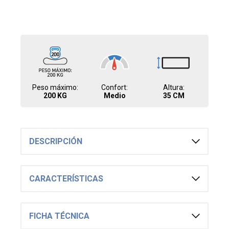
2.117
UYU
2.241
UYU
ALMOHADA DUOFLEX - LATEX BLANCO
LN1125 PREMIUM
2.690
UYU
2.287
UYU
2.421
UYU
ALMOHADA - PLUMAS PLUMON PREMIUM
50X70
Peso máximo:
Confort:
Altura:
2.825
200 KG
UYU
Medio
35 CM
2.401
UYU
2.543
UYU
ALMOHADA - VISCOELASTICA BLANCO
VISCO NASA GELATTO
DESCRIPCIÓN
1.790
UYU
1.522
UYU
1.611
UYU
CARACTERÍSTICAS
ALMOHADA - FIBRA-SILICONADA BLANCO
BAMBU FIBRA 48X68
1.490
UYU
1.267
UYU
FICHA TÉCNICA
1.341
UYU