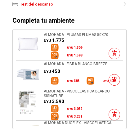
Test del descanso
Completa tu ambiente
ALMOHADA - PLUMAS PLUMAS 50X70
1.775
UYU
1.509
UYU
1.598
UYU
ALMOHADA - FIBRA BLANCO BREEZE
450
UYU
383
405
UYU
UYU
ALMOHADA - VISCOELASTICA BLANCO
SIGNATURE
3.590
UYU
3.052
UYU
3.231
UYU
ALMOHADA DUOFLEX - VISCOELASTICA
BLANCO GELFLEX CERVICAL GN2100
2.490
UYU