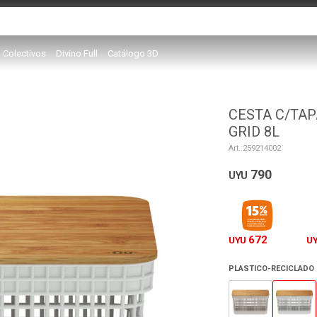
Colectivos
Divino Full
Catálogo 3D
CESTA C/TAP
GRID 8L
259214002
790
UYU
672
UYU
U
PLASTICO-RECICLADO 