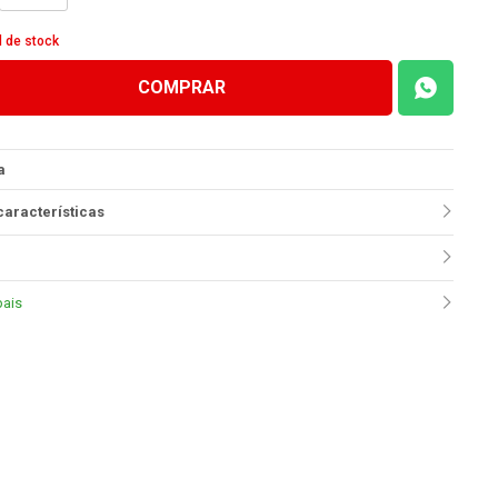
d de stock
COMPRAR
a
características
pais