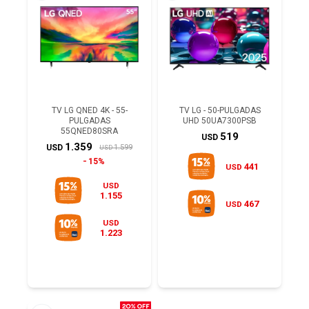
TV LG QNED 4K - 55-
TV LG - 50-PULGADAS
PULGADAS
UHD 50UA7300PSB
55QNED80SRA
519
USD
1.359
1.599
USD
USD
15%
441
USD
USD
1.155
467
USD
USD
1.223