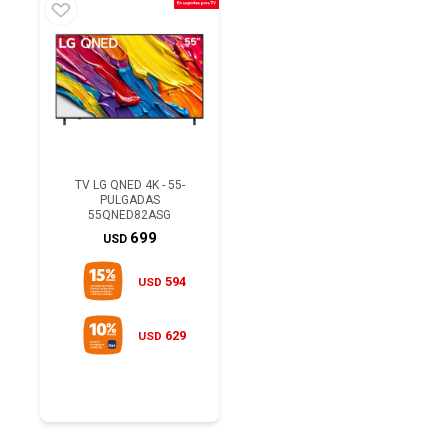
TV LG QNED 4K - 55-
PULGADAS
55QNED82ASG
699
USD
594
USD
629
USD