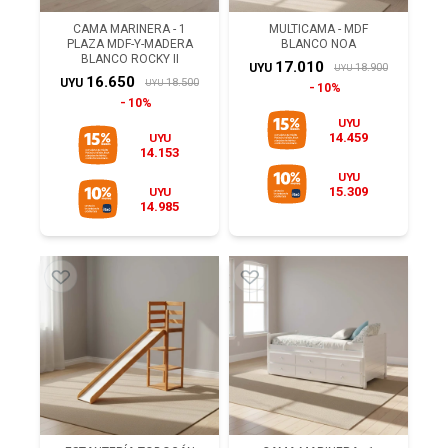
CAMA MARINERA - 1
MULTICAMA - MDF
PLAZA MDF-Y-MADERA
BLANCO NOA
BLANCO ROCKY II
17.010
18.900
UYU
UYU
16.650
18.500
UYU
UYU
10%
10%
UYU
14.459
UYU
14.153
UYU
15.309
UYU
14.985