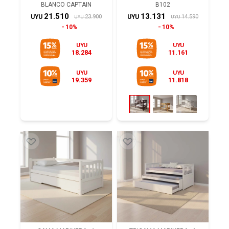
BLANCO CAPTAIN
B102
21.510
13.131
23.900
14.590
UYU
UYU
UYU
UYU
10%
10%
UYU
UYU
18.284
11.161
UYU
UYU
19.359
11.818