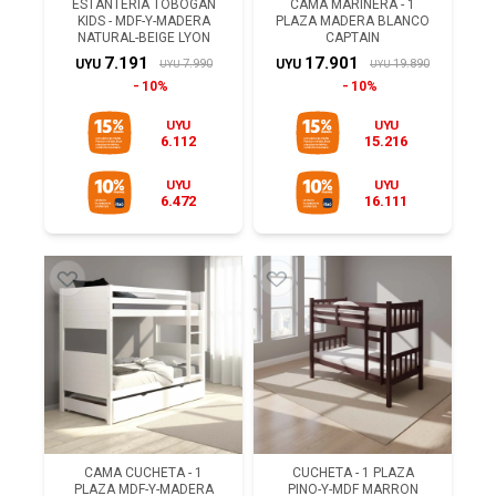
ESTANTERÍA TOBOGÁN
CAMA MARINERA - 1
KIDS - MDF-Y-MADERA
PLAZA MADERA BLANCO
NATURAL-BEIGE LYON
CAPTAIN
7.191
17.901
7.990
19.890
UYU
UYU
UYU
UYU
10%
10%
UYU
UYU
6.112
15.216
UYU
UYU
6.472
16.111
CAMA CUCHETA - 1
CUCHETA - 1 PLAZA
PLAZA MDF-Y-MADERA
PINO-Y-MDF MARRON