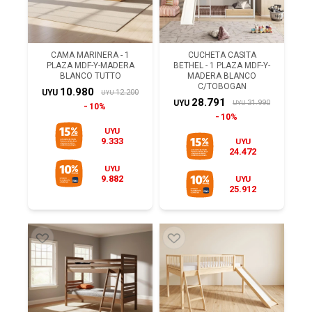
CAMA MARINERA - 1
CUCHETA CASITA
PLAZA MDF-Y-MADERA
BETHEL - 1 PLAZA MDF-Y-
BLANCO TUTTO
MADERA BLANCO
C/TOBOGAN
10.980
12.200
UYU
UYU
28.791
31.990
UYU
UYU
10%
10%
UYU
9.333
UYU
24.472
UYU
9.882
UYU
25.912