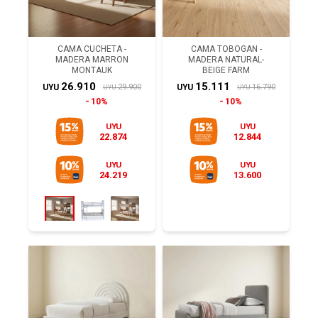
CAMA CUCHETA -
CAMA TOBOGAN -
MADERA MARRON
MADERA NATURAL-
MONTAUK
BEIGE FARM
26.910
15.111
29.900
16.790
UYU
UYU
UYU
UYU
10%
10%
UYU
UYU
22.874
12.844
UYU
UYU
24.219
13.600