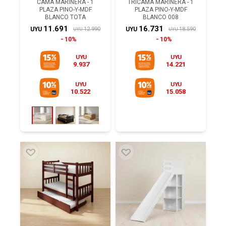
CAMA MARINERA - 1
TRICAMA MARINERA - 1
PLAZA PINO-Y-MDF
PLAZA PINO-Y-MDF
BLANCO TOTA
BLANCO 008
11.691
16.731
12.990
18.590
UYU
UYU
UYU
UYU
10%
10%
UYU
UYU
9.937
14.221
UYU
UYU
10.522
15.058