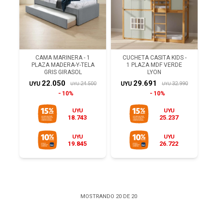
CAMA MARINERA - 1
CUCHETA CASITA KIDS -
PLAZA MADERA-Y-TELA
1 PLAZA MDF VERDE
GRIS GIRASOL
LYON
22.050
29.691
24.500
32.990
UYU
UYU
UYU
UYU
10%
10%
UYU
UYU
18.743
25.237
UYU
UYU
19.845
26.722
MOSTRANDO
20
DE
20