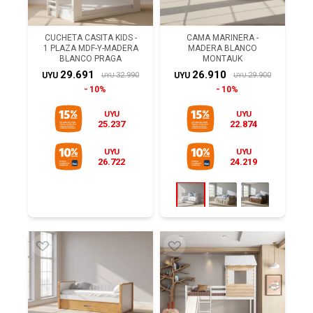
CUCHETA CASITA KIDS -
CAMA MARINERA -
1 PLAZA MDF-Y-MADERA
MADERA BLANCO
BLANCO PRAGA
MONTAUK
29.691
26.910
32.990
29.900
UYU
UYU
UYU
UYU
10%
10%
UYU
UYU
25.237
22.874
UYU
UYU
26.722
24.219