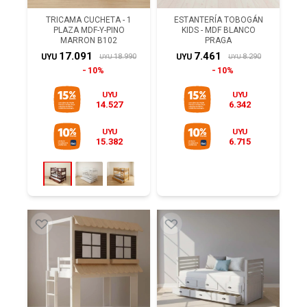
TRICAMA CUCHETA - 1
ESTANTERÍA TOBOGÁN
PLAZA MDF-Y-PINO
KIDS - MDF BLANCO
MARRON B102
PRAGA
17.091
7.461
18.990
8.290
UYU
UYU
UYU
UYU
10%
10%
UYU
UYU
14.527
6.342
UYU
UYU
15.382
6.715