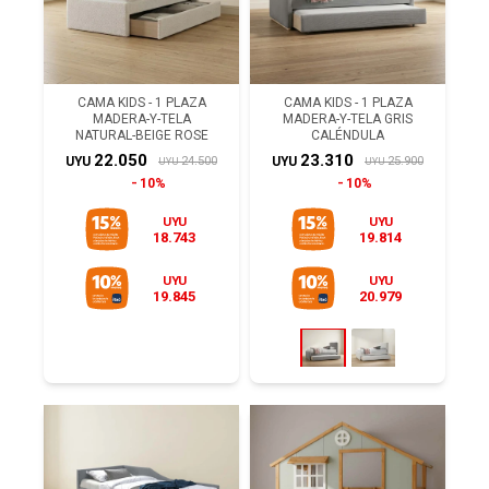
CAMA KIDS - 1 PLAZA
CAMA KIDS - 1 PLAZA
MADERA-Y-TELA
MADERA-Y-TELA GRIS
NATURAL-BEIGE ROSE
CALÉNDULA
22.050
23.310
24.500
25.900
UYU
UYU
UYU
UYU
10%
10%
UYU
UYU
18.743
19.814
UYU
UYU
19.845
20.979