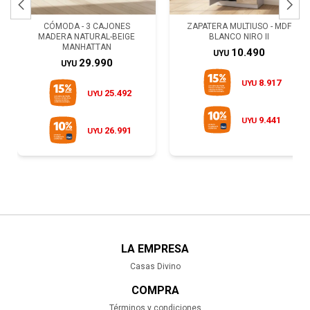


CÓMODA - 3 CAJONES
ZAPATERA MULTIUSO - MDF
MADERA NATURAL-BEIGE
BLANCO NIRO II
MANHATTAN
10.490
UYU
29.990
UYU
8.917
UYU
25.492
UYU
9.441
UYU
26.991
UYU
LA EMPRESA
Casas Divino
COMPRA
Términos y condiciones