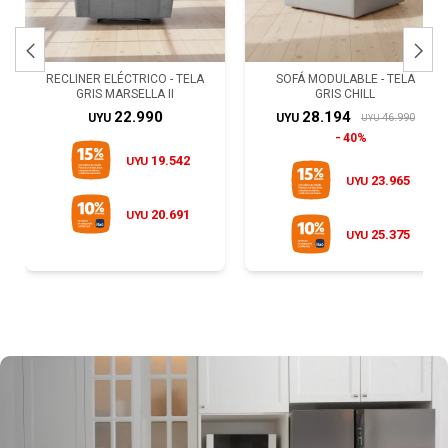


RECLINER ELÉCTRICO - TELA
SOFÁ MODULABLE - TELA
GRIS MARSELLA II
GRIS CHILL
22.990
28.194
46.990
UYU
UYU
UYU
40%
19.542
UYU
23.965
UYU
20.691
UYU
25.375
UYU