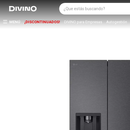
MENÚ
¡DISCONTINUADOS!
DIVINO para Empresas
Autogestión