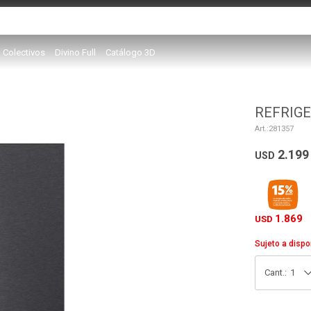
Colectivos
Divino Full
Catálogo 3D
REFRIGE
281357
2.199
USD
1.869
USD
Sujeto a dispo
1