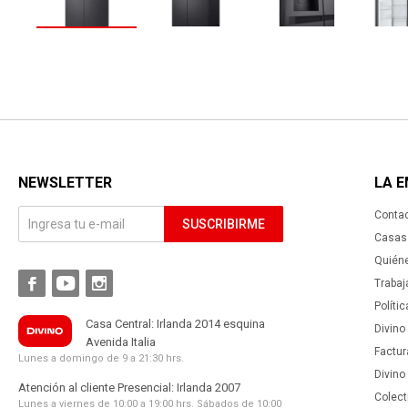
NEWSLETTER
LA 
Conta
SUSCRIBIRME
Casas 
Quién



Trabaj
Políti
Casa Central: Irlanda 2014 esquina
Divino
Avenida Italia
Factur
Lunes a domingo de 9 a 21:30 hrs.
Divino
Atención al cliente Presencial: Irlanda 2007
Colect
Lunes a viernes de 10:00 a 19:00 hrs. Sábados de 10:00