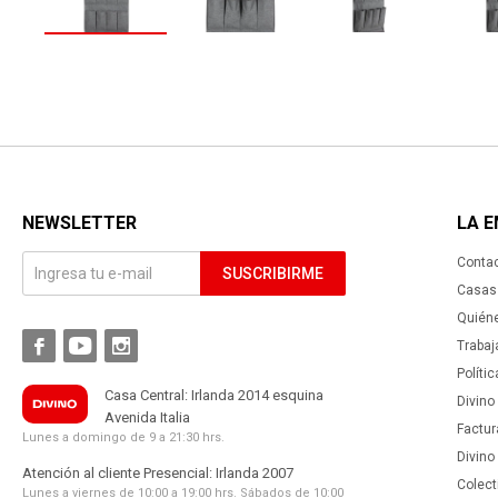
NEWSLETTER
LA 
Conta
SUSCRIBIRME
Casas 
Quién



Trabaj
Políti
Casa Central: Irlanda 2014 esquina
Divino
Avenida Italia
Factur
Lunes a domingo de 9 a 21:30 hrs.
Divino
Atención al cliente Presencial: Irlanda 2007
Colect
Lunes a viernes de 10:00 a 19:00 hrs. Sábados de 10:00