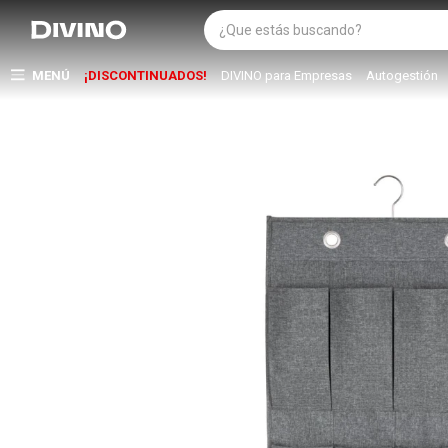
MENÚ
¡DISCONTINUADOS!
DIVINO para Empresas
Autogestión