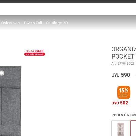
Colectivos
Divino Full
Catálogo 3D
ORGANIZ
POCKET
277049002
590
UYU
502
UYU
POLIESTER GR