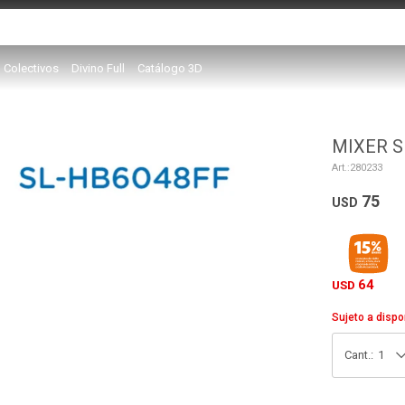
Colectivos
Divino Full
Catálogo 3D
MIXER S
280233
75
USD
64
USD
Sujeto a dispo
1