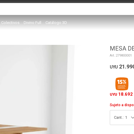
Colectivos
Divino Full
Catálogo 3D
MESA DE
279800001
21.99
UYU
18.692
UYU
Sujeto a dispo
1