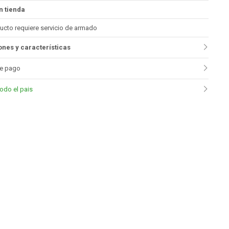
n tienda
ucto requiere servicio de armado
nes y características
e pago
todo el pais