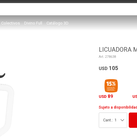
Colectivos
Divino Full
Catálogo 3D
LICUADORA M
278638
105
USD
89
USD
U
Sujeto a disponibilida
1