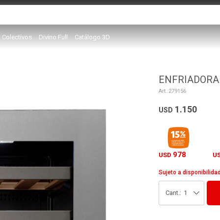
Colectivos
Divino Full
Catálogo 3D
ENFRIADORA 
279156
1.150
USD
978
USD
U
Sujeto a disponibilida
1