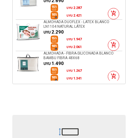
2.690
UYU
2.287
UYU
2.421
UYU
ALMOHADA DUOFLEX - LATEX BLANCO
LN1104 NATURAL LÁTEX
2.290
UYU
1.947
UYU
2.061
UYU
ALMOHADA - FIBRA-SILICONADA BLANCO
BAMBU FIBRA 48X68
1.490
UYU
1.267
UYU
1.341
UYU
ALMOHADA DUOFLEX - LATEX LATEX
RL1103 ALTURA REGULABLE
2.790
UYU
2.372
UYU
2.511
UYU
ALMOHADA - VISCOELASTICA BLANCO GEL
FLEX GN1101
1.990
UYU
1.692
UYU