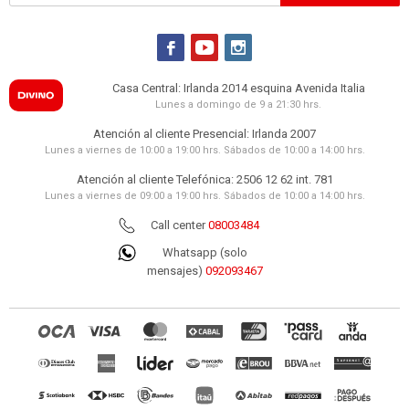
3.590
UYU
3.052
UYU


3.231

UYU
ALMOHADA - VISCOELASTICA BLANCO
NN1016 NASA KING SIZE NN1016
Casa Central: Irlanda 2014 esquina Avenida Italia
1.990
UYU
Lunes a domingo de 9 a 21:30 hrs.
1.692
UYU
Atención al cliente Presencial: Irlanda 2007
1.791
UYU
Lunes a viernes de 10:00 a 19:00 hrs. Sábados de 10:00 a 14:00 hrs.
ALMOHADA DUOFLEX - LATEX BLANCO
LATEX CERVICAL LN2100
Atención al cliente Telefónica: 2506 12 62 int. 781
2.490
UYU
Lunes a viernes de 09:00 a 19:00 hrs. Sábados de 10:00 a 14:00 hrs.
2.117
UYU
Call center
08003484
2.241
UYU
Whatsapp (solo
mensajes)
092093467