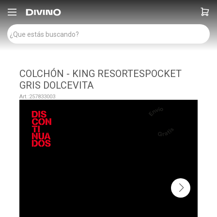

COLCHÓN - KING RESORTESPOCKET
GRIS DOLCEVITA
257833003