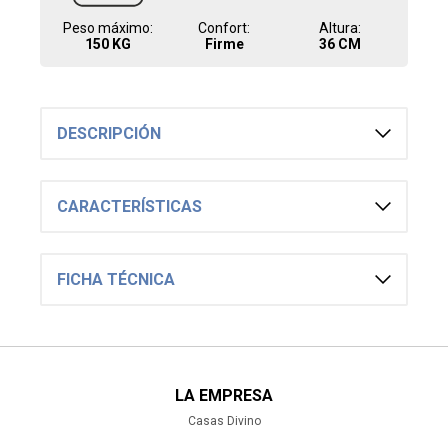
2.691
UYU
Peso máximo:
Confort:
Altura:
ALMOHADA - PLUMAS PLUMAS 50X90
150 KG
Firme
36 CM
1.990
UYU
1.692
UYU
1.791
UYU
ALMOHADA - FIBRA BLANCO BREEZE
DESCRIPCIÓN
450
UYU
383
405
UYU
UYU
CARACTERÍSTICAS
ALMOHADA BABY DUOFLEX -
VISCOELASTICA BLANCO NASA ANTI
SOFOCANTE
890
UYU
FICHA TÉCNICA
757
801
UYU
UYU
ALMOHADA - VISCOELASTICA BLANCO
NASA SOFT
1.490
UYU
1.267
UYU
1.341
UYU
LA EMPRESA
ALMOHADA DUOFLEX - LATEX BLANCO
Casas Divino
LN1125 PREMIUM
2.690
UYU