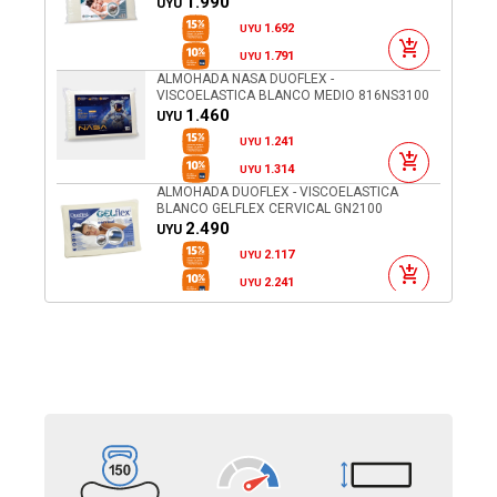
1.990
UYU
1.692
UYU
1.791
UYU
ALMOHADA NASA DUOFLEX -
VISCOELASTICA BLANCO MEDIO 816NS3100
1.460
UYU
1.241
UYU
1.314
UYU
ALMOHADA DUOFLEX - VISCOELASTICA
BLANCO GELFLEX CERVICAL GN2100
2.490
UYU
2.117
UYU
2.241
UYU
ALMOHADA - VISCOELASTICA BLANCO
BAMBU VISCO 48X68X16
2.290
UYU
1.947
UYU
2.061
UYU
ALMOHADA NASA REGULABLE DUOFLEX -
VISCOELASTICA BLANCO RN1125 PREMIUM
2.990
UYU
2.542
UYU