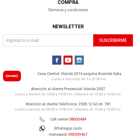
COMPRA
2.287
UYU
Términos y condiciones
2.421
UYU
ALMOHADA NASA DUOFLEX -
VISCOELASTICA BLANCO NS1125 PREMIUM
NEWSLETTER
2.490
UYU
2.117
UYU
SUSCRIBIRME
2.241
UYU
ALMOHADA - VISCOELASTICA BLANCO
VISCO NASA GELATTO
1.790
UYU



1.522
UYU
Casa Central: Irlanda 2014 esquina Avenida Italia
1.611
UYU
Lunes a domingo de 9 a 21:30 hrs.
Atención al cliente Presencial: Irlanda 2007
Lunes a viernes de 10:00 a 19:00 hrs. Sábados de 10:00 a 14:00 hrs.
Atención al cliente Telefónica: 2506 12 62 int. 781
Lunes a viernes de 09:00 a 19:00 hrs. Sábados de 10:00 a 14:00 hrs.
Call center
08003484
Whatsapp (solo
mensajes)
092093467