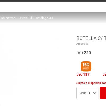
Colectivos
Divino Full
Catálogo 3D
BOTELLA C/ 
270361
220
UYU
187
UYU
U
Sujeto a disponibilida
1